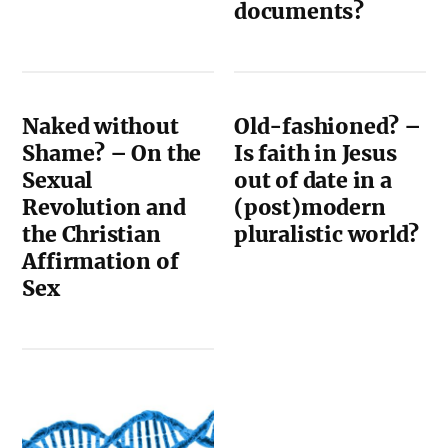
documents?
Naked without
Old-fashioned? –
Shame? – On the
Is faith in Jesus
Sexual
out of date in a
Revolution and
(post)modern
the Christian
pluralistic world?
Affirmation of
Sex