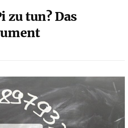
i zu tun? Das
rgument