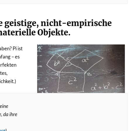
e geistige, nicht-empirische
aterielle Objekte.
ben? Pi ist
mfang – es
erfekten
tes,
chkeit.)
keine
, da ihre
Bild: Hans Braxmeier auf Pixabay
org
)