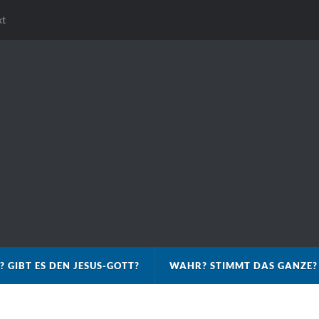
kt
? GIBT ES DEN JESUS-GOTT?
WAHR? STIMMT DAS GANZE?