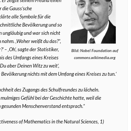
 Er zeigte seinem Freund einen
r die Gauss‘sche
lärte alle Symbole für die
schnittliche Bevölkerung und so
n ungläubig und war sich nicht
rm nahm. ‚Woher weißt du das?“,
‘ – ‚Oh‘, sagte der Statistiker,
Bild: Nobel Foundation auf
ltnis des Umfangs eines Kreises
commons.wikimedia.org
 Du aber Deinen Witz zu weit‘,
ie Bevölkerung nichts mit dem Umfang eines Kreises zu tun.‘
fachheit des Zugangs des Schulfreundes zu lächeln.
 mulmiges Gefühl bei der Geschichte hatte, weil die
m gesunden Menschenverstand entsprach.“
tiveness of Mathematics in the Natural Sciences, 1)