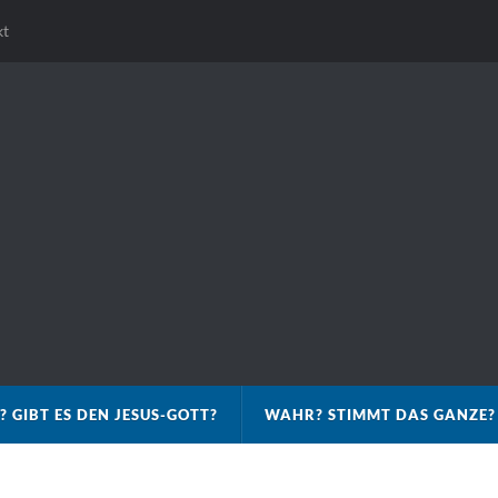
kt
? GIBT ES DEN JESUS-GOTT?
WAHR? STIMMT DAS GANZE?