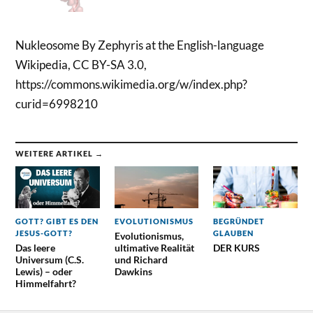
Nukleosome By Zephyris at the English-language
Wikipedia, CC BY-SA 3.0,
https://commons.wikimedia.org/w/index.php?
curid=6998210
WEITERE ARTIKEL →
GOTT? GIBT ES DEN
EVOLUTIONISMUS
BEGRÜNDET
JESUS-GOTT?
GLAUBEN
Evolutionismus,
Das leere
ultimative Realität
DER KURS
Universum (C.S.
und Richard
Lewis) – oder
Dawkins
Himmelfahrt?