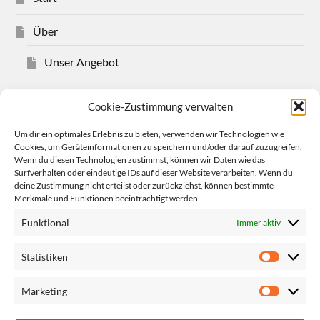
Über
Unser Angebot
Über Christian Bensel
Cookie-Zustimmung verwalten
Impressum
Um dir ein optimales Erlebnis zu bieten, verwenden wir Technologien wie
Cookies, um Geräteinformationen zu speichern und/oder darauf zuzugreifen.
Wenn du diesen Technologien zustimmst, können wir Daten wie das
Datenschutzerklärung
Surfverhalten oder eindeutige IDs auf dieser Website verarbeiten. Wenn du
deine Zustimmung nicht erteilst oder zurückziehst, können bestimmte
Cookie-Richtlinie (EU)
Merkmale und Funktionen beeinträchtigt werden.
Funktional
Immer aktiv
Mehr
Statistiken
Links
Marketing
Termine