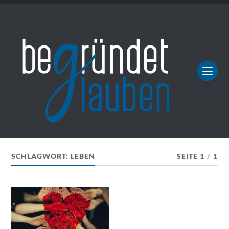
SCHLAGWORT:
LEBEN
SEITE 1
/
1