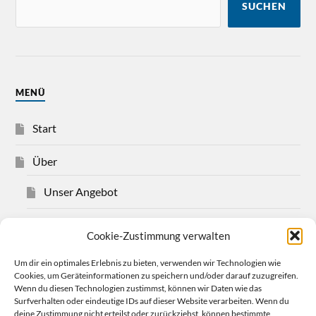
SUCHEN
MENÜ
Start
Über
Unser Angebot
Über Christian Bensel
Cookie-Zustimmung verwalten
Impressum
Um dir ein optimales Erlebnis zu bieten, verwenden wir Technologien wie
Cookies, um Geräteinformationen zu speichern und/oder darauf zuzugreifen.
Wenn du diesen Technologien zustimmst, können wir Daten wie das
Datenschutzerklärung
Surfverhalten oder eindeutige IDs auf dieser Website verarbeiten. Wenn du
deine Zustimmung nicht erteilst oder zurückziehst, können bestimmte