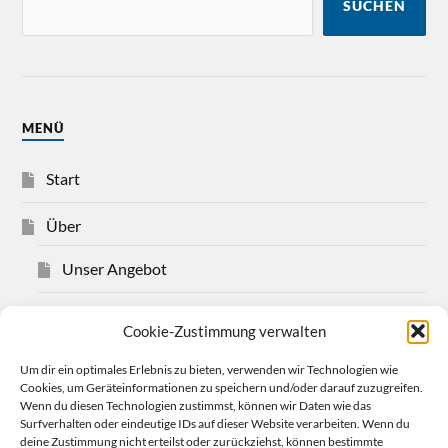
SUCHEN
MENÜ
Start
Über
Unser Angebot
Über Christian Bensel
Cookie-Zustimmung verwalten
Impressum
Um dir ein optimales Erlebnis zu bieten, verwenden wir Technologien wie
Cookies, um Geräteinformationen zu speichern und/oder darauf zuzugreifen.
Wenn du diesen Technologien zustimmst, können wir Daten wie das
Datenschutzerklärung
Surfverhalten oder eindeutige IDs auf dieser Website verarbeiten. Wenn du
deine Zustimmung nicht erteilst oder zurückziehst, können bestimmte