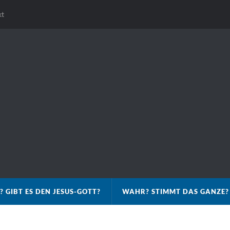
kt
? GIBT ES DEN JESUS-GOTT?
WAHR? STIMMT DAS GANZE?