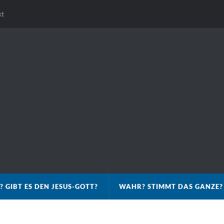
kt
? GIBT ES DEN JESUS-GOTT?
WAHR? STIMMT DAS GANZE?